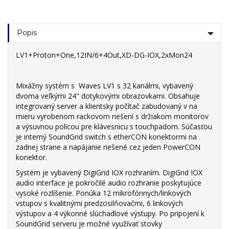
Popis
LV1+Proton+One,12IN/6+4Out,XD-DG-IOX,2xMon24
Mixážny systém s Waves LV1 s 32 kanálmi, vybavený
dvoma veľkými 24" dotykovými obrazovkami. Obsahuje
integrovaný server a klientsky počítač zabudovaný v na
mieru vyrobenom rackovom riešení s držiakom monitorov
a výsuvnou policou pre klávesnicu s touchpadom. Súčasťou
je interný SoundGrid switch s etherCON konektormi na
zadnej strane a napájanie riešené cez jeden PowerCON
konektor.
Systém je vybavený DigiGrid IOX rozhraním. DigiGrid IOX
audio interface je pokročilé audio rozhranie poskytujúce
vysoké rozlíšenie. Ponúka 12 mikrofónnych/linkových
vstupov s kvalitnými predzosilňovačmi, 6 linkových
výstupov a 4 výkonné slúchadlové výstupy. Po pripojení k
SoundGrid serveru je možné využívať stovky