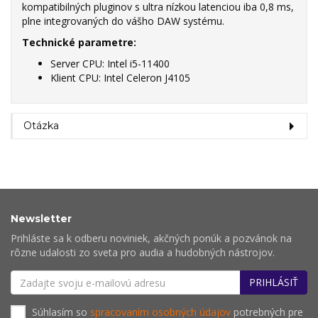
kompatibilných pluginov s ultra nízkou latenciou iba 0,8 ms,
plne integrovaných do vášho DAW systému.
Technické parametre:
Server CPU: Intel i5-11400
Klient CPU: Intel Celeron J4105
Otázka
Newsletter
Prihláste sa k odberu noviniek, akčných ponúk a pozvánok na
rôzne udalosti zo sveta pro audia a hudobných nástrojov.
PRIHLÁSIŤ
Súhlasím so
spracovaním osobných údajov
potrebných pre