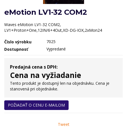
eMotion LV1-32 COM2
Waves eMotion LV1-32 COM2,
LV1+Proton+One,12IN/6+4Out,XD-DG-IOX,2xMon24
7025
Číslo výrobku
Vypredané
Dostupnosť
Predajná cena s DPH:
Cena na vyžiadanie
Tento produkt je dostupný len na objednávku. Cena je
stanovená pri objednávke.
POŽIADAŤ O CENU E-MAILOM
Tweet