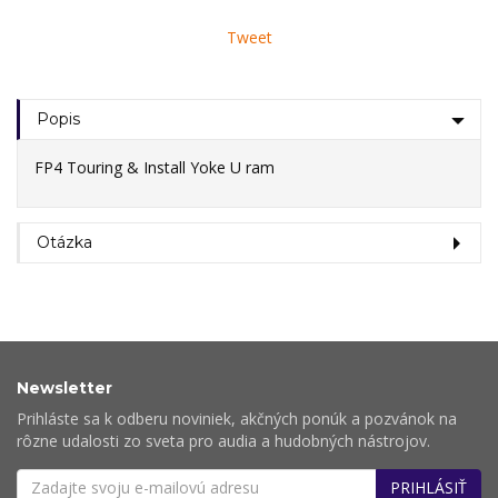
Tweet
Popis
FP4 Touring & Install Yoke U ram
Otázka
Newsletter
Prihláste sa k odberu noviniek, akčných ponúk a pozvánok na
rôzne udalosti zo sveta pro audia a hudobných nástrojov.
PRIHLÁSIŤ