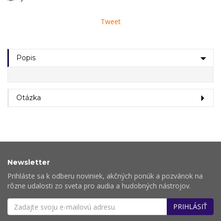
Tweet
Popis
Otázka
Newsletter
Prihláste sa k odberu noviniek, akčných ponúk a pozvánok na
rôzne udalosti zo sveta pro audia a hudobných nástrojov.
PRIHLÁSIŤ