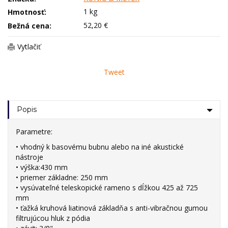
1 kg
Hmotnosť:
52,20 €
Bežná cena:
Vytlačiť
Tweet
Popis
Parametre:
• vhodný k basovému bubnu alebo na iné akustické
nástroje
• výška:430 mm
• priemer základne: 250 mm
• vysúvateľné teleskopické rameno s dĺžkou 425 až 725
mm
• ťažká kruhová liatinová základňa s anti-vibračnou gumou
filtrujúcou hluk z pódia