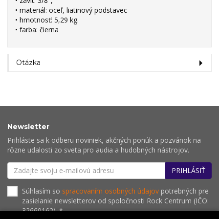
• závit: 3/8",
• materiál: oceľ, liatinový podstavec
• hmotnosť: 5,29 kg.
• farba: čierna
Otázka
Newsletter
Prihláste sa k odberu noviniek, akčných ponúk a pozvánok na
rôzne udalosti zo sveta pro audia a hudobných nástrojov.
PRIHLÁSIŤ
Súhlasím so
spracovaním osobných údajov
potrebných pre
zasielanie newsletterov od spoločnosti Rock Centrum (IČO:
32660162). *