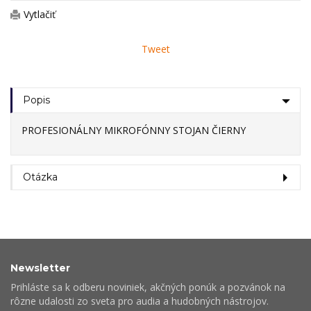
Vytlačiť
Tweet
Popis
PROFESIONÁLNY MIKROFÓNNY STOJAN ČIERNY
Otázka
Newsletter
Prihláste sa k odberu noviniek, akčných ponúk a pozvánok na
rôzne udalosti zo sveta pro audia a hudobných nástrojov.