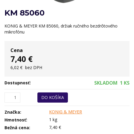
KM 85060
KONIG & MEYER KM 85060, držiak ručného bezdrôtového
mikrofónu
Cena
7,40 €
6,02 €
bez DPH
SKLADOM
1 KS
Dostupnosť:
DO KOŠÍKA
KONIG & MEYER
Značka:
1 kg
Hmotnosť:
7,40 €
Bežná cena: