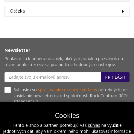
Otázka
Newsletter
Prihláste sa k odberu noviniek, akčných ponúk a pozvánok na
rôzne udalosti zo sveta pro audia a hudobných nástrojov.
PRIHLÁSIŤ
Súhlasím so
spracovaním osobných údajov
potrebných pre
zasielanie newsletterov od spoločnosti Rock Centrum (IČO:
32660162). *
Cookies
Tento e-shop a partneri potrebujú Váš
súhlas
na využitie
O nás
Naše hodnoty
Inštalácie
Referencie
jednotlivých dát, aby Vám okrem iného mohli ukazovať informácie