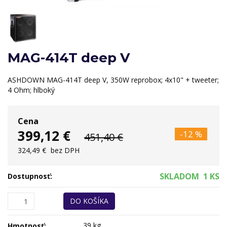
MAG-414T deep V
ASHDOWN MAG-414T deep V, 350W reprobox; 4x10" + tweeter;
4 Ohm; hlboký
Cena
399,12 €
-12 %
451,40 €
324,49 €
bez DPH
SKLADOM
1 KS
Dostupnosť:
DO KOŠÍKA
39 kg
Hmotnosť: