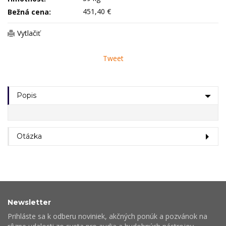
451,40 €
Bežná cena:
Vytlačiť
Tweet
Popis
Otázka
Newsletter
Prihláste sa k odberu noviniek, akčných ponúk a pozvánok na