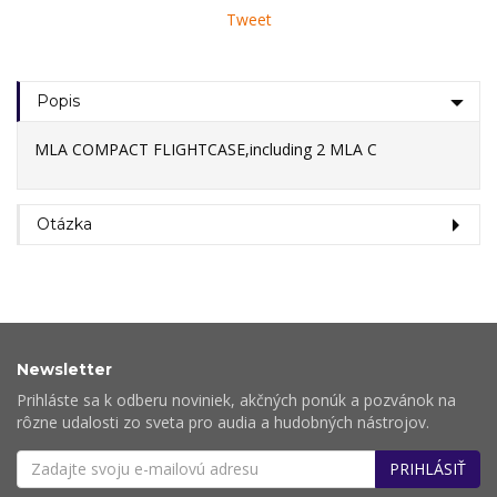
Tweet
Popis
MLA COMPACT FLIGHTCASE,including 2 MLA C
Otázka
Newsletter
Prihláste sa k odberu noviniek, akčných ponúk a pozvánok na
rôzne udalosti zo sveta pro audia a hudobných nástrojov.
PRIHLÁSIŤ