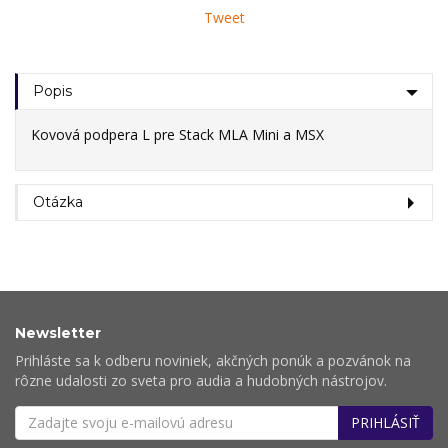
Tweet
Popis
Kovová podpera L pre Stack MLA Mini a MSX
Otázka
Newsletter
Prihláste sa k odberu noviniek, akčných ponúk a pozvánok na
rôzne udalosti zo sveta pro audia a hudobných nástrojov.
PRIHLÁSIŤ