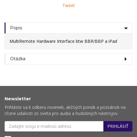
Tweet
Popis
MultiRemote Hardware Interface btw BBR/BBP a iPad
Otázka
Newsletter
Prihláste sa k odberu noviniek, akčných ponúk a pozvánok na
rôzne udalosti zo sveta pro audia a hudobných nástrojov.
PRIHLÁSIŤ