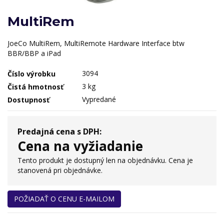
MultiRem
JoeCo MultiRem, MultiRemote Hardware Interface btw
BBR/BBP a iPad
3094
Číslo výrobku
3 kg
Čistá hmotnosť
Vypredané
Dostupnosť
Predajná cena s DPH:
Cena na vyžiadanie
Tento produkt je dostupný len na objednávku. Cena je
stanovená pri objednávke.
POŽIADAŤ O CENU E-MAILOM