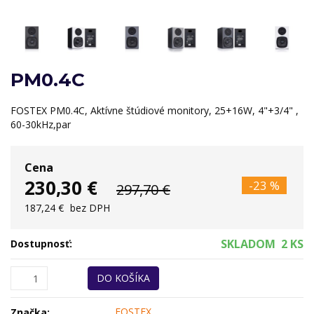
PM0.4C
FOSTEX PM0.4C, Aktívne štúdiové monitory, 25+16W, 4"+3/4" ,
60-30kHz,par
Cena
230,30 €
-23 %
297,70 €
187,24 €
bez DPH
SKLADOM
2 KS
Dostupnosť:
DO KOŠÍKA
FOSTEX
Značka: