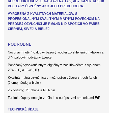
REPRODUKTOROV JE NASTAVENÁ TAK, ABY KAŽDÝ KÚSOK
BOL TAKÝ ÚSPEŠNÝ AKO JEHO PREDCHODCA.
VYROBENÁ Z KVALITNÝCH MATERIÁLOV, S
PROFESIONÁLNYM KVALITNÝM MATNÝM POVRCHOM NA
PREDNEJ OZVUČNICI JE PM0.4D K DISPOZÍCII VO FARBE
ČIERNEJ, SIVEJ A BIELEJ.
PODROBNE
Novonavrhnutý 4-palcový basový woofer zo sklenených vlákien a
3/4- palcový hodvábny tweeter
Poháňaný vysokoúčinným digitálnym zosilňovačom s výkonom
25W (LF) a 16W (HF)
Kvalitná matná ozvučnica s možnosťou výberu z troch farieb
(čiernej, šedej a bielej)
2 x vstupy; TS phone a RCA pin
Funkcia úspory energie v súlade s európskymi smernicami ErP
TECHNICKÉ ÚDAJE