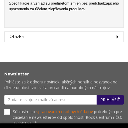
Špecifikácie a vzhľad sú predmetom zmien bez predchádzajúceho
upozornenia za účelom zlepšovania produktov
Otázka
Newsletter
Prihláste sa k odberu noviniek, akčných ponúk a pozvánok na
rôzne udalosti zo sveta pro audia a hudobných nástrojov.
PRIHLÁSIŤ
Súhlasím so
spracovaním osobných údajov
potrebných pre
zasielanie newsletterov od spoločnosti Rock Centrum (IČO:
32660162). *