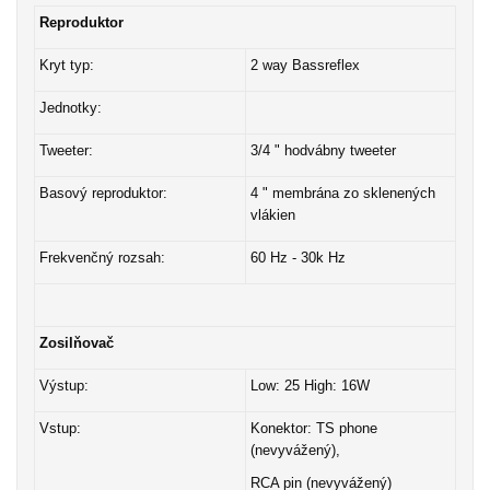
Reproduktor
Kryt typ:
2 way Bassreflex
Jednotky:
Tweeter:
3/4 " hodvábny tweeter
Basový reproduktor:
4 " membrána zo sklenených
vlákien
Frekvenčný rozsah:
60 Hz - 30k Hz
Zosilňovač
Výstup:
Low: 25 High: 16W
Vstup:
Konektor: TS phone
(nevyvážený),
RCA pin (nevyvážený)