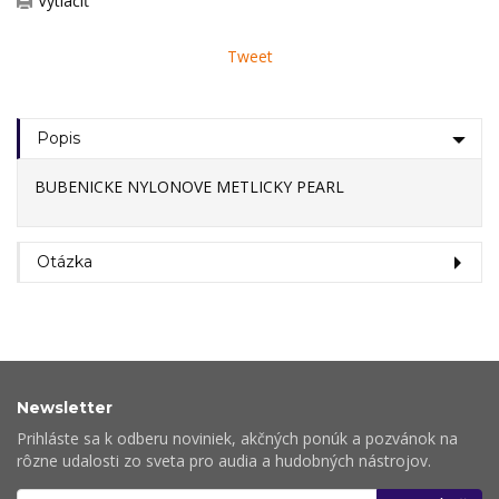
Vytlačiť
Tweet
Popis
BUBENICKE NYLONOVE METLICKY PEARL
Otázka
Newsletter
Prihláste sa k odberu noviniek, akčných ponúk a pozvánok na
rôzne udalosti zo sveta pro audia a hudobných nástrojov.