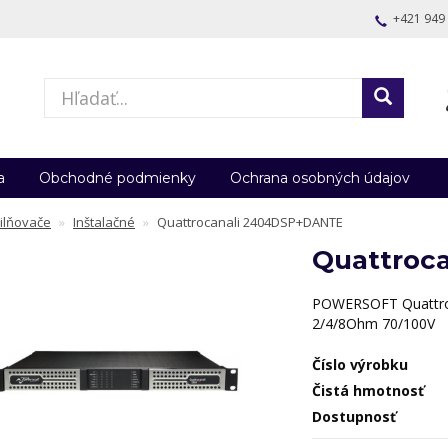
+421 949
a
Obchodné podmienky
Ochrana osobných údajov
ilňovače
Inštalačné
Quattrocanali 2404DSP+DANTE
Quattroc
POWERSOFT Quattr
2/4/8Ohm 70/100V
Číslo výrobku
Čistá hmotnosť
Dostupnosť