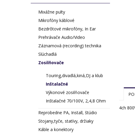
Mixážne pulty
Mikrofóny káblové
Bezdrôtové mikrofóny, In Ear
Prehrávače Audio/Video
Záznamová (recording) technika
Slúchadlá
Zosilňovače
Touring,divadlá,kiná,DJ a klub
Inštalačné
Výkonové zosilňovače
PO
Inštalačné 70/100V, 2,4,8 Ohm
4ch 80
Reprobedne PA, Install, štúdio
Stojany,tyče, statívy, držiaky
Káble a konektory