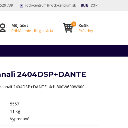
 529 739
rock-centrum@rock-centrum.sk
EUR
CZK
Môj účet
Košík
Prihlásenie
|
Registrácia
Prázdny
anali 2404DSP+DANTE
ocanali 2404DSP+DANTE, 4ch 800W600W600
5557
11 kg
Vypredané