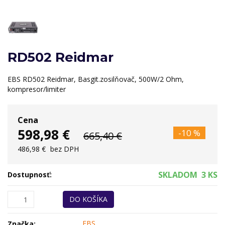
RD502 Reidmar
EBS RD502 Reidmar, Basgit.zosilňovač, 500W/2 Ohm,
kompresor/limiter
Cena
598,98 €
-10 %
665,40 €
486,98 €
bez DPH
SKLADOM
3 KS
Dostupnosť:
DO KOŠÍKA
EBS
Značka: