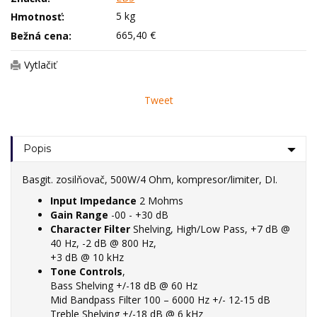
5 kg
Hmotnosť:
665,40 €
Bežná cena:
Vytlačiť
Tweet
Popis
Basgit. zosilňovač, 500W/4 Ohm, kompresor/limiter, DI.
Input Impedance
2 Mohms
Gain Range
-00 - +30 dB
Character Filter
Shelving, High/Low Pass, +7 dB @
40 Hz, -2 dB @ 800 Hz,
+3 dB @ 10 kHz
Tone Controls
,
Bass Shelving +/-18 dB @ 60 Hz
Mid Bandpass Filter 100 – 6000 Hz +/- 12-15 dB
Treble Shelving +/-18 dB @ 6 kHz