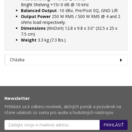
Bright Shelving +15/-0 dB @ 10 kHz
Balanced Output
-10 dBv, Pre/Post EQ, GND Lift
Output Power
250 W RMS / 500 W RMS @ 4 and 2
ohms load respectively.
Dimensions
(WxDxH) 12.8 x 9.8 x 3.0" (32.5 x 25 x
7.5 cm)
Weight
3.3 kg (7.3 lbs.)
Otázka
Newsletter
Prihláste sa k odberu noviniek, akčných ponúk a pozvánok na
rôzne udalosti zo sveta pro audia a hudobných nástrojov.
PRIHLÁSIŤ