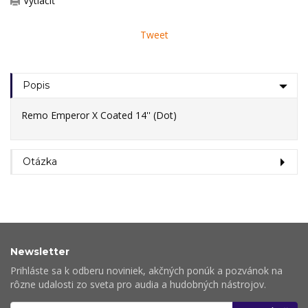
Vytlačiť
Tweet
Popis
Remo Emperor X Coated 14'' (Dot)
Otázka
Newsletter
Prihláste sa k odberu noviniek, akčných ponúk a pozvánok na
rôzne udalosti zo sveta pro audia a hudobných nástrojov.