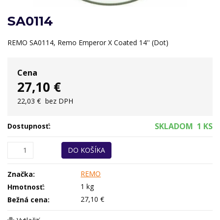
SA0114
REMO SA0114, Remo Emperor X Coated 14'' (Dot)
Cena
27,10 €
22,03 €
bez DPH
SKLADOM
1 KS
Dostupnosť:
DO KOŠÍKA
REMO
Značka:
1 kg
Hmotnosť:
27,10 €
Bežná cena: