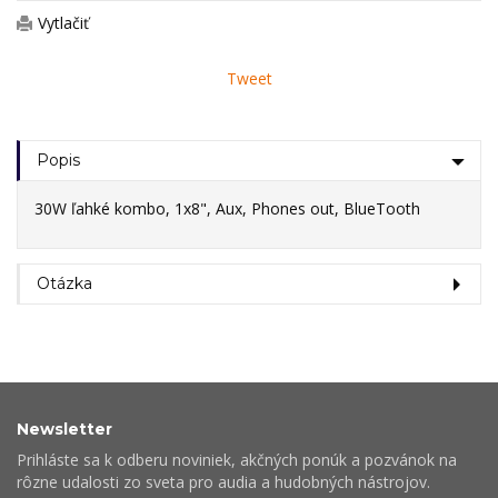
Vytlačiť
Tweet
Popis
30W ľahké kombo, 1x8", Aux, Phones out, BlueTooth
Otázka
Newsletter
Prihláste sa k odberu noviniek, akčných ponúk a pozvánok na
rôzne udalosti zo sveta pro audia a hudobných nástrojov.