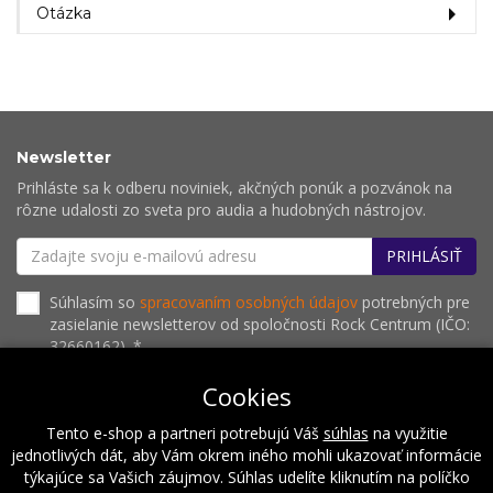
Otázka
Newsletter
Prihláste sa k odberu noviniek, akčných ponúk a pozvánok na
rôzne udalosti zo sveta pro audia a hudobných nástrojov.
PRIHLÁSIŤ
Súhlasím so
spracovaním osobných údajov
potrebných pre
zasielanie newsletterov od spoločnosti Rock Centrum (IČO:
32660162). *
Cookies
Tento e-shop a partneri potrebujú Váš
súhlas
na využitie
O nás
Naše hodnoty
Inštalácie
Referencie
jednotlivých dát, aby Vám okrem iného mohli ukazovať informácie
Kalendár podujatí
Kontakt
týkajúce sa Vašich záujmov. Súhlas udelíte kliknutím na políčko