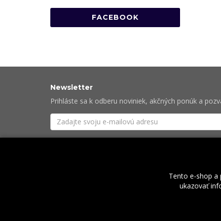
FACEBOOK
Newsletter
Prihláste sa k odberu noviniek, akčných ponúk a poz
Súhlasím so
spracovaním osobných údajov
potre
Tento e-shop a 
ukazovať info
O nás
2026 © Rock Centrum