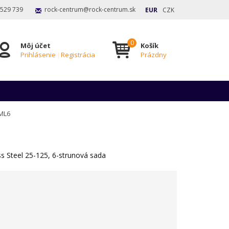
 529 739
rock-centrum@rock-centrum.sk
EUR
CZK
Môj účet
Košík
Prihlásenie
|
Registrácia
Prázdny
ML6
s Steel 25-125, 6-strunová sada