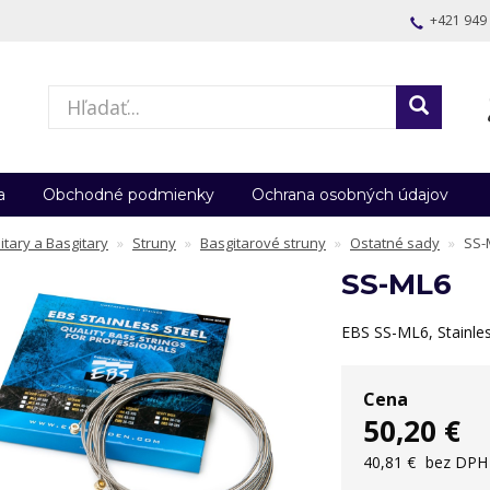
+421 949
a
Obchodné podmienky
Ochrana osobných údajov
itary a Basgitary
Struny
Basgitarové struny
Ostatné sady
SS-
SS-ML6
EBS SS-ML6, Stainles
Cena
50,20 €
40,81 €
bez DPH