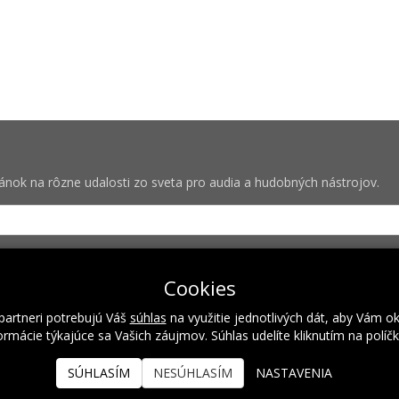
vánok na rôzne udalosti zo sveta pro audia a hudobných nástrojov.
bných pre zasielanie newsletterov od spoločnosti Rock Centrum (IČO
Cookies
partneri potrebujú Váš
súhlas
na využitie jednotlivých dát, aby Vám o
rmácie týkajúce sa Vašich záujmov. Súhlas udelíte kliknutím na políč
Naše hodnoty
Inštalácie
Referencie
Kalendár podujatí
SÚHLASÍM
NESÚHLASÍM
NASTAVENIA