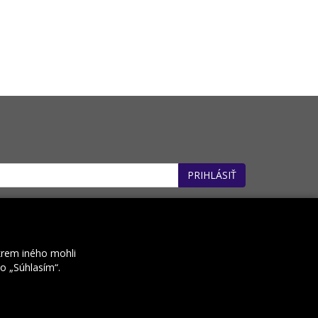
PRIHLÁSIŤ
: 32660162). *
krem iného mohli
ko „Súhlasím“.
Kontakt
Prenájom e-shopov
Rocketoo