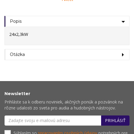
Popis
24x2,3kW
Otázka
Newsletter
Prihláste sa k odberu noviniek, akčných ponúk a pozvánok na
rôzne udalosti zo sveta pro audia a hudobných nástrojov.
PRIHLÁSIŤ
Súhlasím so
spracovaním osobných údajov
potrebných pre