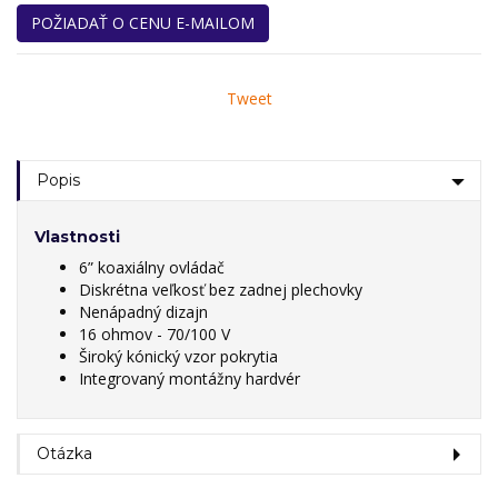
POŽIADAŤ O CENU E-MAILOM
Tweet
Popis
Vlastnosti
6” koaxiálny ovládač
Diskrétna veľkosť bez zadnej plechovky
Nenápadný dizajn
16 ohmov - 70/100 V
Široký kónický vzor pokrytia
Integrovaný montážny hardvér
Otázka