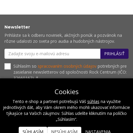
Newsletter
Prihláste sa k odberu noviniek, akčných ponúk a pozvánok na
rôzne udalosti zo sveta pro audia a hudobných nástrojov.
PRIHLÁSIŤ
Súhlasím so
spracovaním osobných údajov
potrebných pre
zasielanie newsletterov od spoločnosti Rock Centrum (IČO:
32660162). *
Cookies
Tento e-shop a partneri potrebujú Váš
súhlas
na využitie
O nás
Naše hodnoty
Inštalácie
Referencie
jednotlivých dát, aby Vám okrem iného mohli ukazovať informácie
Kalendár podujatí
Kontakt
týkajúce sa Vašich záujmov. Súhlas udelíte kliknutím na políčko
„Súhlasím“.
2026 © Rock Centrum
SÚHLASÍM
NESÚHLASÍM
NASTAVENIA