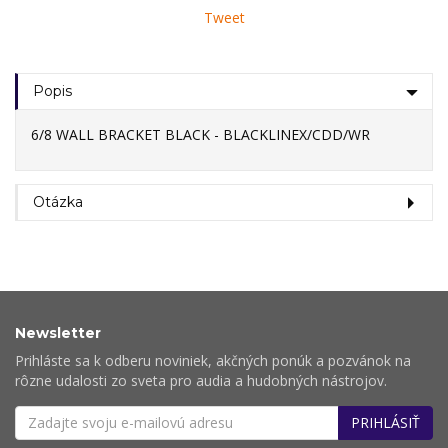
Tweet
Popis
6/8 WALL BRACKET BLACK - BLACKLINEX/CDD/WR
Otázka
Newsletter
Prihláste sa k odberu noviniek, akčných ponúk a pozvánok na
rôzne udalosti zo sveta pro audia a hudobných nástrojov.
PRIHLÁSIŤ