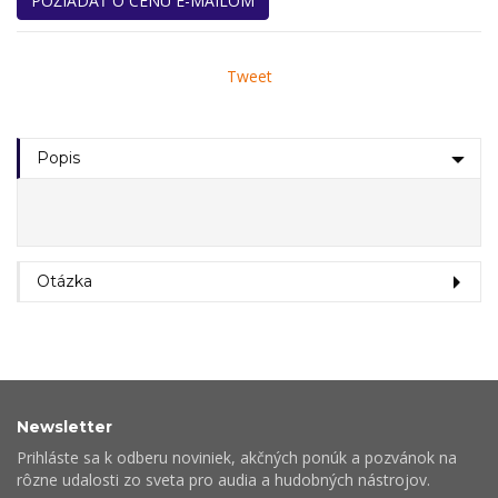
POŽIADAŤ O CENU E-MAILOM
Tweet
Popis
Otázka
Newsletter
Prihláste sa k odberu noviniek, akčných ponúk a pozvánok na
rôzne udalosti zo sveta pro audia a hudobných nástrojov.