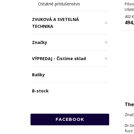
Ostatné príslušenstvo
Pôvo
Ušetr
402 €
ZVUKOVÁ A SVETELNÁ
494
TECHNIKA
Značky
VÝPREDAJ - Čistíme sklad
Balíky
B-stock
The
Znač
FACEBOOK
Dr.G
fuzz