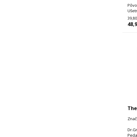
Pôvo
Ušetr
39,80
48,9
The
Znač
Dr.G
Peda