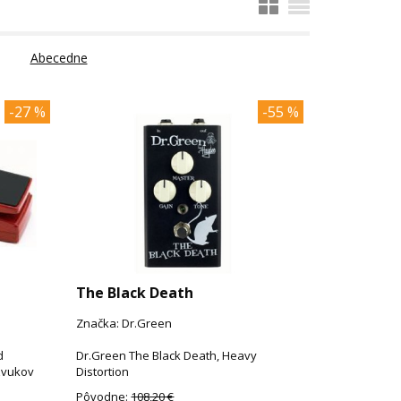
Abecedne
-27 %
-55 %
The Black Death
Značka: Dr.Green
d
Dr.Green The Black Death, Heavy
.zvukov
Distortion
Pôvodne:
108,20 €