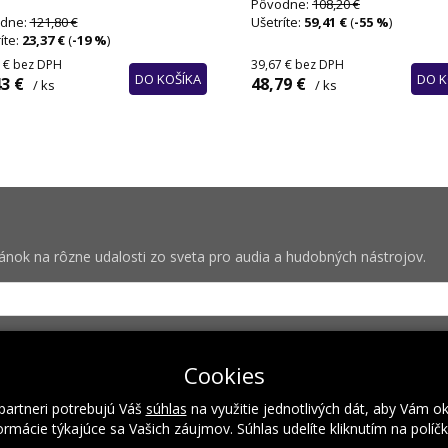
Pôvodne:
108,20 €
dne:
121,80 €
Ušetríte:
59,41 €
(
-55 %
)
íte:
23,37 €
(
-19 %
)
 €
bez DPH
39,67 €
bez DPH
DO KOŠÍKA
DO K
3 €
48,79 €
/ ks
/ ks
vánok na rôzne udalosti zo sveta pro audia a hudobných nástrojov.
bných pre zasielanie newsletterov od spoločnosti Rock Centrum (IČO
Cookies
partneri potrebujú Váš
súhlas
na využitie jednotlivých dát, aby Vám o
rmácie týkajúce sa Vašich záujmov. Súhlas udelíte kliknutím na políč
Naše hodnoty
Inštalácie
Referencie
Kalendár podujatí