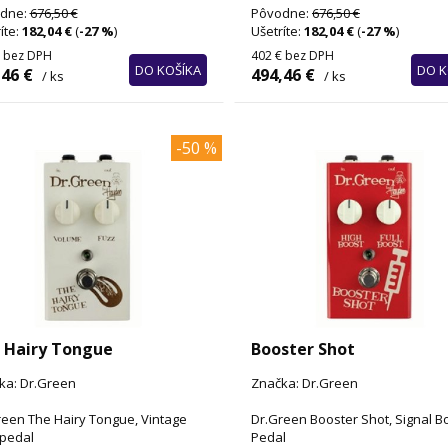
dne:
676,50 €
Pôvodne:
676,50 €
íte:
182,04 €
(
-27 %
)
Ušetríte:
182,04 €
(
-27 %
)
bez DPH
402 €
bez DPH
DO KOŠÍKA
DO K
,46 €
494,46 €
/ ks
/ ks
-50 %
 Hairy Tongue
Booster Shot
ka: Dr.Green
Značka: Dr.Green
reen The Hairy Tongue, Vintage
Dr.Green Booster Shot, Signal B
 pedal
Pedal