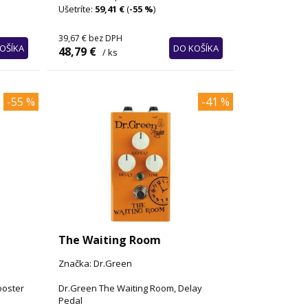
Ušetríte:
59,41 €
(
-55 %
)
39,67 €
bez DPH
OŠÍKA
DO KOŠÍKA
48,79 €
/ ks
-55 %
-41 %
The Waiting Room
Značka: Dr.Green
ooster
Dr.Green The Waiting Room, Delay
Pedal