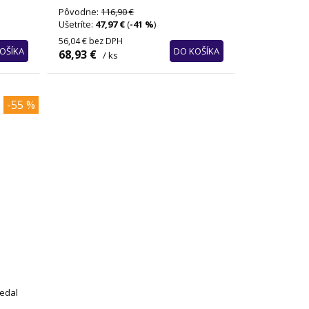
Pôvodne:
116,90 €
Ušetríte:
47,97 €
(
-41 %
)
56,04 €
bez DPH
OŠÍKA
DO KOŠÍKA
68,93 €
/ ks
-55 %
pedal