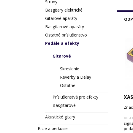
Struny
Basgitary elektrické
Gitarové aparáty
ODP
Basgitarové aparáty
Ostatné príslušenstvo
Pedále a efekty
Gitarové
Skreslenie
Reverby a Delay
Ostatné
XAS
Príslušenstvá pre efekty
Basgitarové
Znač
Akustické gitary
DIGIT
sign
Bicie a perkusie
peda