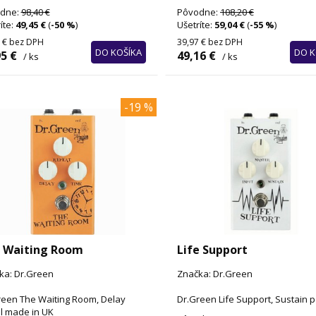
dne:
98,40 €
Pôvodne:
108,20 €
íte:
49,45 €
(
-50 %
)
Ušetríte:
59,04 €
(
-55 %
)
 €
bez DPH
39,97 €
bez DPH
DO KOŠÍKA
DO K
5 €
49,16 €
/ ks
/ ks
-19 %
 Waiting Room
Life Support
ka: Dr.Green
Značka: Dr.Green
reen The Waiting Room, Delay
Dr.Green Life Support, Sustain 
l made in UK