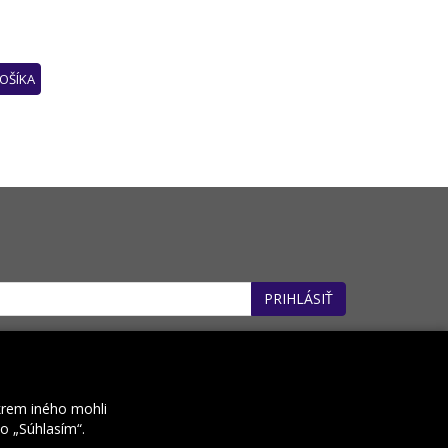
OŠÍKA
PRIHLÁSIŤ
: 32660162). *
krem iného mohli
ko „Súhlasím“.
Kontakt