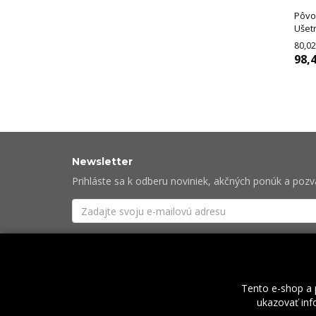
Pôvo
Ušetr
80,02
98,4
Newsletter
Prihláste sa k odberu noviniek, akčných ponúk a poz
Súhlasím so
spracovaním osobných údajov
potre
Tento e-shop a 
ukazovať info
O nás