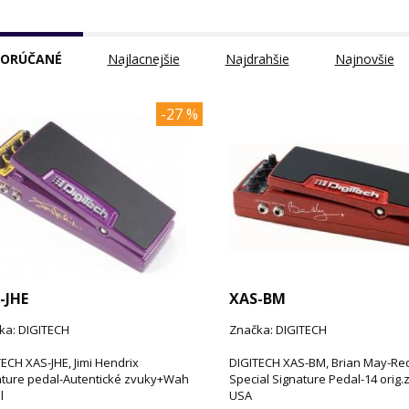
ORÚČANÉ
Najlacnejšie
Najdrahšie
Najnovšie
-27 %
-JHE
XAS-BM
ka: DIGITECH
Značka: DIGITECH
ECH XAS-JHE, Jimi Hendrix
DIGITECH XAS-BM, Brian May-Re
ature pedal-Autentické zvuky+Wah
Special Signature Pedal-14 orig
l
USA