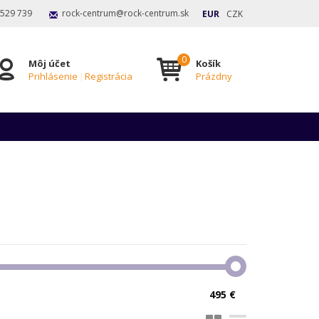
 529 739
rock-centrum@rock-centrum.sk
EUR
CZK
Môj účet
Košík
Prihlásenie
|
Registrácia
Prázdny
495 €