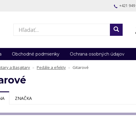
+421 949
a
Obchodné podmienky
Ochrana osobných údajov
itary a Basgitary
Pedále a efekty
Gitarové
arové
NA
ZNAČKA