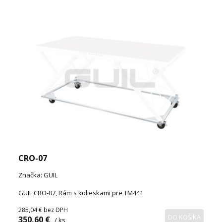
CRO-07
Značka: GUIL
GUIL CRO-07, Rám s kolieskami pre TM441
285,04 €
bez DPH
DO KOŠÍKA
350,60 €
/ ks