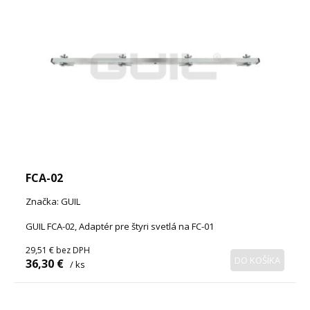
FCA-02
Značka: GUIL
GUIL FCA-02, Adaptér pre štyri svetlá na FC-01
29,51 €
bez DPH
DO KOŠÍKA
36,30 €
/ ks