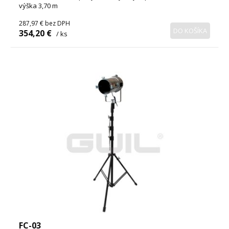
výška 3,70 m
287,97 €
bez DPH
DO KOŠÍKA
354,20 €
/ ks
FC-03