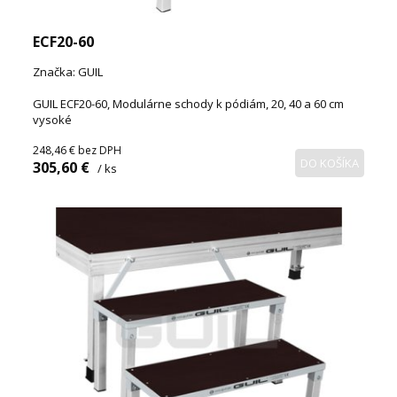
ECF20-60
Značka: GUIL
GUIL ECF20-60, Modulárne schody k pódiám, 20, 40 a 60 cm
vysoké
248,46 €
bez DPH
DO KOŠÍKA
305,60 €
/ ks