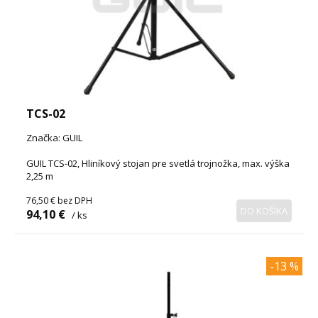
TCS-02
Značka: GUIL
GUIL TCS-02, Hliníkový stojan pre svetlá trojnožka, max. výška
2,25 m
76,50 €
bez DPH
DO KOŠÍKA
94,10 €
/ ks
-13 %