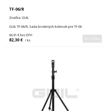
TF-06/R
Značka: GUIL
GUIL TF-06/R, Sada brzdených koliesok pre TF-06
66,91 €
bez DPH
DO KOŠÍKA
82,30 €
/ ks