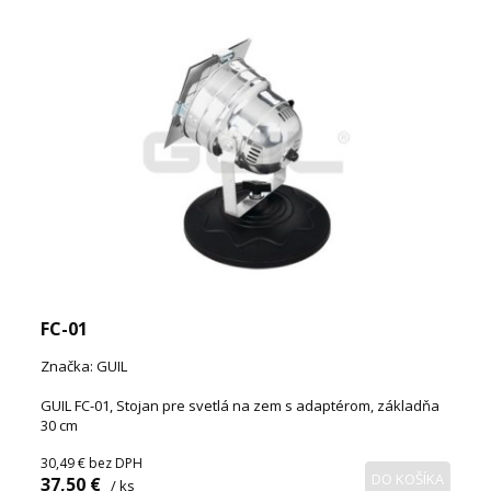
FC-01
Značka: GUIL
GUIL FC-01, Stojan pre svetlá na zem s adaptérom, základňa
30 cm
30,49 €
bez DPH
DO KOŠÍKA
37,50 €
/ ks