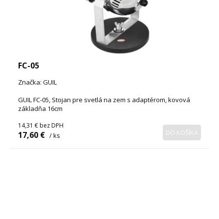
FC-05
Značka: GUIL
GUIL FC-05, Stojan pre svetlá na zem s adaptérom, kovová
základňa 16cm
14,31 €
bez DPH
DO KOŠÍKA
17,60 €
/ ks