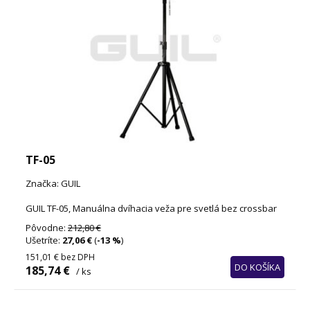
TF-05
Značka: GUIL
GUIL TF-05, Manuálna dvíhacia veža pre svetlá bez crossbar
Pôvodne:
212,80 €
Ušetríte:
27,06 €
(
-13 %
)
151,01 €
bez DPH
DO KOŠÍKA
185,74 €
/ ks