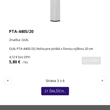
PTA-440S/20
Značka: GUIL
GUIL PTA-440S/20, Noha pre pódiá s fixnou výškou 20 cm
4,72 €
bez DPH
DO KOŠÍKA
5,80 €
/ ks
«
»
Strana 3 z 6
21 ĎALŠÍCH...