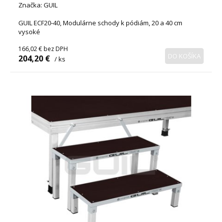
Značka: GUIL
GUIL ECF20-40, Modulárne schody k pódiám, 20 a 40 cm
vysoké
166,02 €
bez DPH
DO KOŠÍKA
204,20 €
/ ks