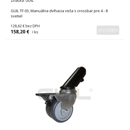
Značka: GUIL
GUIL TF-03, Manuálna dvíhacia veža s crossbar pre 4 - 8
svetiel
128,62 €
bez DPH
DO KOŠÍKA
158,20 €
/ ks