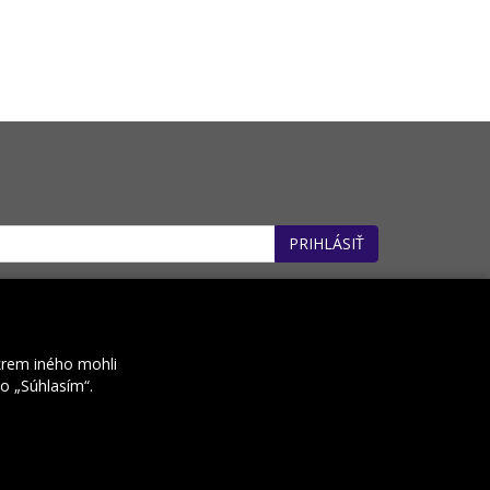
PRIHLÁSIŤ
: 32660162). *
krem iného mohli
ko „Súhlasím“.
Kontakt
Prenájom e-shopov
Rocketoo