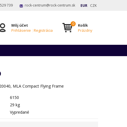
 529 739
rock-centrum@rock-centrum.sk
EUR
CZK
Môj účet
Košík
Prihlásenie
|
Registrácia
Prázdny
0
0040, MLA Compact Flying Frame
6150
29 kg
Vypredané