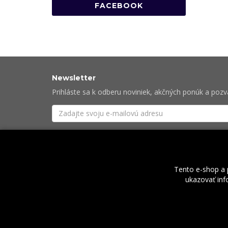
FACEBOOK
Newsletter
Prihláste sa k odberu noviniek, akčných ponúk a poz
Súhlasím so
spracovaním osobných údajov
potre
Tento e-shop a 
ukazovať info
O nás
2026 © Rock Centrum