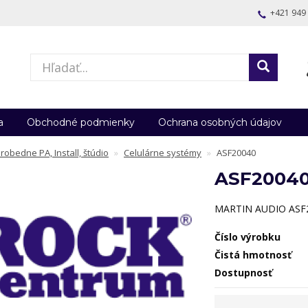
+421 949
a
Obchodné podmienky
Ochrana osobných údajov
robedne PA, Install, štúdio
Celulárne systémy
ASF20040
ASF2004
MARTIN AUDIO ASF2
Číslo výrobku
Čistá hmotnosť
Dostupnosť