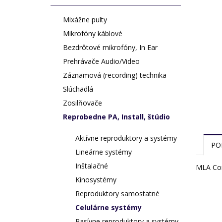
Mixážne pulty
Mikrofóny káblové
Bezdrôtové mikrofóny, In Ear
Prehrávače Audio/Video
Záznamová (recording) technika
Slúchadlá
Zosilňovače
Reprobedne PA, Install, štúdio
Aktívne reproduktory a systémy
PO
Lineárne systémy
Inštalačné
MLA Com
Kinosystémy
Reproduktory samostatné
Celulárne systémy
Pasívne reproduktory a systémy