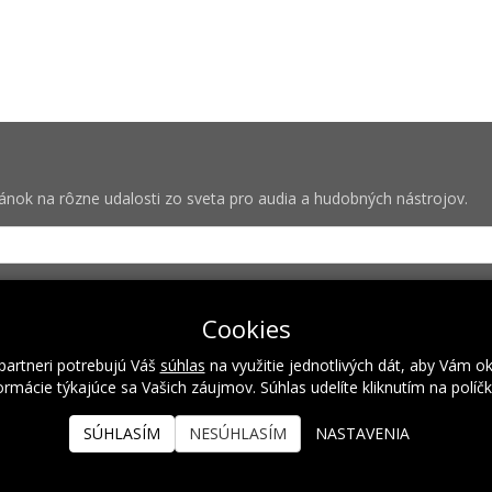
vánok na rôzne udalosti zo sveta pro audia a hudobných nástrojov.
bných pre zasielanie newsletterov od spoločnosti Rock Centrum (IČO
Cookies
partneri potrebujú Váš
súhlas
na využitie jednotlivých dát, aby Vám o
rmácie týkajúce sa Vašich záujmov. Súhlas udelíte kliknutím na políč
Naše hodnoty
Inštalácie
Referencie
Kalendár podujatí
SÚHLASÍM
NESÚHLASÍM
NASTAVENIA