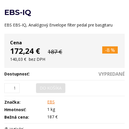
EBS-IQ
EBS EBS-IQ, Analógový Envelope filter pedal pre basgitaru
Cena
172,24 €
-8 %
187 €
140,03 €
bez DPH
VYPREDANÉ
Dostupnosť:
DO KOŠÍKA
EBS
Značka:
1 kg
Hmotnosť:
187 €
Bežná cena: