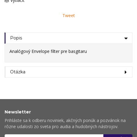
Vytlačiť
Tweet
Popis
Analógový Envelope filter pre basgitaru
Otázka
Newsletter
Prihláste sa k odberu noviniek, akčných ponúk a pozvánok na
rôzne udalosti zo sveta pro audia a hudobných nástrojov.