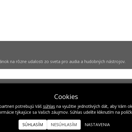
vánok na rôzne udalosti zo sveta pro audia a hudobných nástrojov.
bných pre zasielanie newsletterov od spoločnosti Rock Centrum (IČO
Cookies
partneri potrebujú Váš
súhlas
na využitie jednotlivých dát, aby Vám o
rmácie týkajúce sa Vašich záujmov. Súhlas udelíte kliknutím na políč
Naše hodnoty
Inštalácie
Referencie
Kalendár podujatí
SÚHLASÍM
NESÚHLASÍM
NASTAVENIA