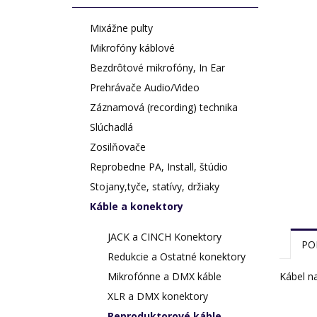
Mixážne pulty
Mikrofóny káblové
Bezdrôtové mikrofóny, In Ear
Prehrávače Audio/Video
Záznamová (recording) technika
Slúchadlá
Zosilňovače
Reprobedne PA, Install, štúdio
Stojany,tyče, statívy, držiaky
Káble a konektory
JACK a CINCH Konektory
PO
Redukcie a Ostatné konektory
Kábel n
Mikrofónne a DMX káble
XLR a DMX konektory
Reproduktorové káble