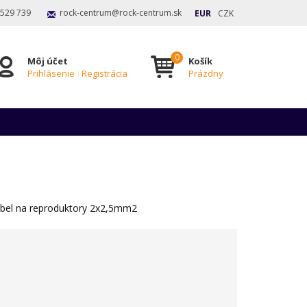
 529 739
rock-centrum@rock-centrum.sk
EUR
CZK
Môj účet
Košík
Prihlásenie
|
Registrácia
Prázdny
bel na reproduktory 2x2,5mm2