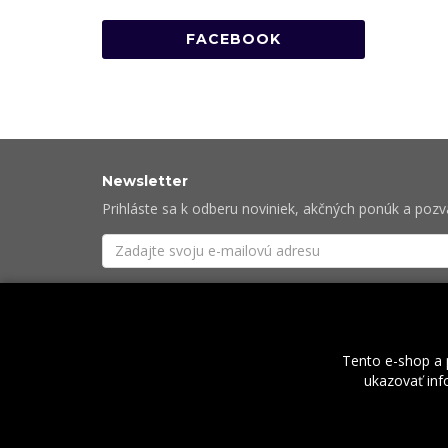
FACEBOOK
Newsletter
Prihláste sa k odberu noviniek, akčných ponúk a poz
Súhlasím so
spracovaním osobných údajov
potre
Tento e-shop a 
ukazovať info
O nás