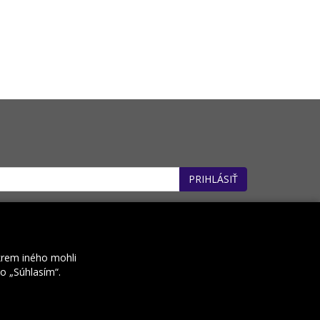
PRIHLÁSIŤ
: 32660162). *
krem iného mohli
ko „Súhlasím“.
Kontakt