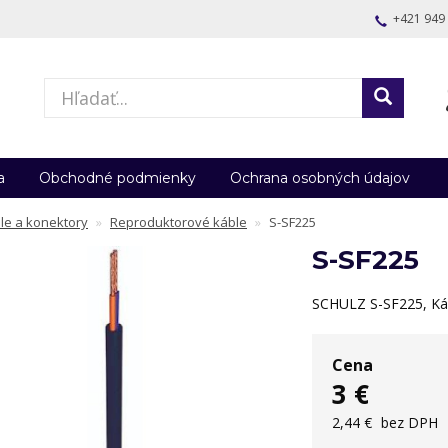
+421 949
a
Obchodné podmienky
Ochrana osobných údajov
le a konektory
Reproduktorové káble
S-SF225
S-SF225
SCHULZ S-SF225, Ká
Cena
3 €
2,44 €
bez DPH