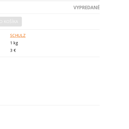
VYPREDANÉ
O KOŠÍKA
SCHULZ
1 kg
3 €