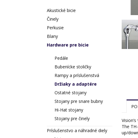
Akustické bicie
Činely
Perkusie
Blany
Hardware pre bicie
Pedále
Bubenícke stoličky
Rampy a príslušenstvá
Držiaky a adaptére
Ostatné stojany
Stojany pre snare bubny
PO
Hi-Hat stojany
Stojany pre činely
Vision’s
The TH-9
Príslušenstvo a náhradné diely
up/down 