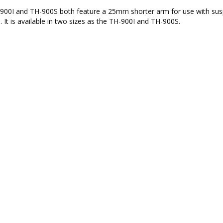
900I and TH-900S both feature a 25mm shorter arm for use with su
S. It is available in two sizes as the TH-900I and TH-900S.