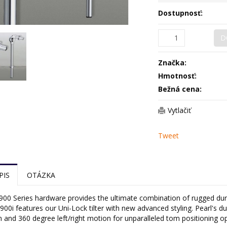
Dostupnosť:
D
Značka:
Hmotnosť:
Bežná cena:
Vytlačiť
Tweet
PIS
OTÁZKA
 900 Series hardware provides the ultimate combination of rugged durab
00i features our Uni-Lock tilter with new advanced styling. Pearl's d
and 360 degree left/right motion for unparalleled tom positioning o