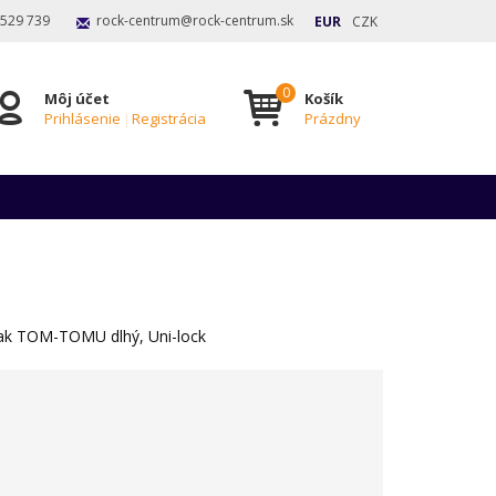
 529 739
rock-centrum@rock-centrum.sk
EUR
CZK
Môj účet
Košík
Prihlásenie
|
Registrácia
Prázdny
iak TOM-TOMU dlhý, Uni-lock