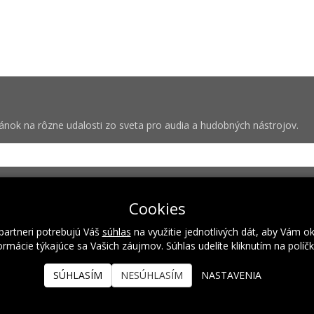
vánok na rôzne udalosti zo sveta pro audia a hudobných nástrojov.
bných pre zasielanie newsletterov od spoločnosti Rock Centrum (IČO
Cookies
partneri potrebujú Váš
súhlas
na využitie jednotlivých dát, aby Vám o
rmácie týkajúce sa Vašich záujmov. Súhlas udelíte kliknutím na políč
Naše hodnoty
Inštalácie
Referencie
Kalendár podujatí
SÚHLASÍM
NESÚHLASÍM
NASTAVENIA