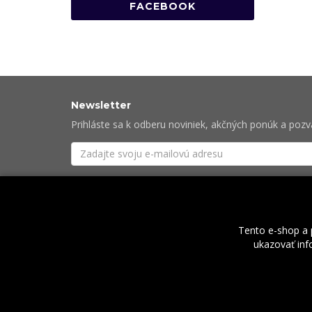
FACEBOOK
Newsletter
Prihláste sa k odberu noviniek, akčných ponúk a poz
Súhlasím so
spracovaním osobných údajov
potre
Tento e-shop a 
ukazovať info
O nás
2026 © Rock Centrum