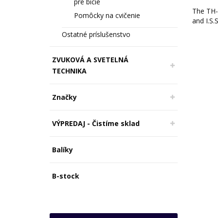
pre bicie
The TH-
Pomôcky na cvičenie
and I.S.
Ostatné príslušenstvo
ZVUKOVÁ A SVETELNÁ
TECHNIKA
Značky
VÝPREDAJ - Čistíme sklad
Balíky
B-stock