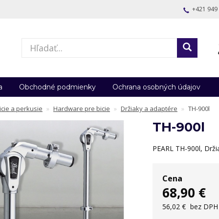
+421 949
a
Obchodné podmienky
Ochrana osobných údajov
icie a perkusie
Hardware pre bicie
Držiaky a adaptére
TH-900l
TH-900l
PEARL TH-900l, Drž
Cena
68,90 €
56,02 €
bez DPH