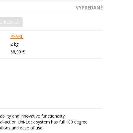
VYPREDANÉ
O KOŠÍKA
PEARL
2 kg
68,90 €
ility and innovative functionality.
ual-action Uni-Lock system has full 180 degree
ptions and ease of use.