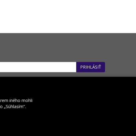
PRIHLÁSIŤ
: 32660162). *
krem iného mohli
ko „Súhlasím“.
Kontakt
Prenájom e-shopov
Rocketoo