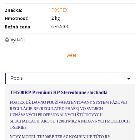
FOSTEX
Značka:
2 kg
Hmotnosť:
676,50 €
Bežná cena:
Vytlačiť
Tweet
Popis
TH500RP Premium RP Stereofónne slúchadlá
FOSTEX UŽ DÁVNO POUŽÍVA PATENTOVANÝ SYSTÉM FÁZOVEJ
REGULÁCIE RP (
REGULATED PHASE
) VO SVOJICH
UZNÁVANÝCH PROFESIONÁLNYCH ŠTÚDIOVÝCH
SLÚCHADLÁCH, AKO SÚ T20RPMK2 A NEDÁVNYCH MODELOCH
T-SERIES.
NOVÝ MODEL TH500RP TERAZ KOMBINUJE TÚTO RP