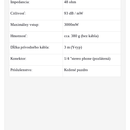
Impedancia:
48 ohm
Citlivosť:
93 dB / mW
Maximálny vstup:
3000mW
Hmotnosť:
cca. 380 g (bez kábla)
Dĺžka prívodného kábla:
3 m (Y-typ)
Konektor:
1/4 "stereo phone (pozlátená)
Príslušenstvo:
Kožené puzdro