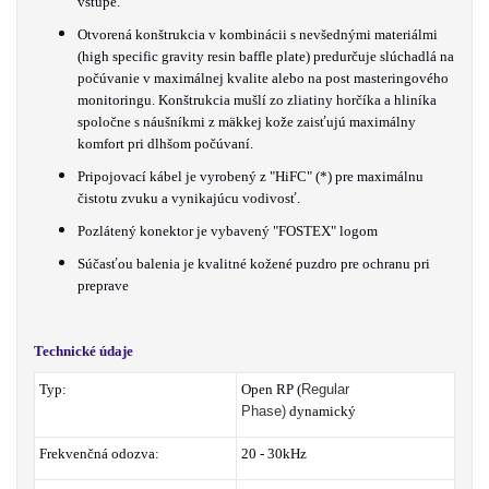
vstupe.
Otvorená konštrukcia v kombinácii s nevšednými materiálmi
(high specific gravity resin baffle plate) predurčuje slúchadlá na
počúvanie v maximálnej kvalite alebo na post masteringového
monitoringu. Konštrukcia mušlí zo zliatiny horčíka a hliníka
spoločne s náušníkmi z mäkkej kože zaisťujú maximálny
komfort pri dlhšom počúvaní.
Pripojovací kábel je vyrobený z "HiFC" (*) pre maximálnu
čistotu zvuku a vynikajúcu vodivosť.
Pozlátený konektor je vybavený "FOSTEX" logom
Súčasťou balenia je kvalitné kožené puzdro pre ochranu pri
preprave
Technické údaje
Typ:
Open RP (
Regular
Phase)
dynamický
Frekvenčná odozva:
20 - 30kHz