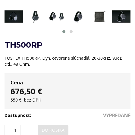
TH500RP
FOSTEX TH500RP, Dyn. otvorené slúchadlá, 20-30kHz, 93dB
citl., 48 Ohm,
Cena
676,50 €
550 €
bez DPH
VYPREDANÉ
Dostupnosť:
DO KOŠÍKA