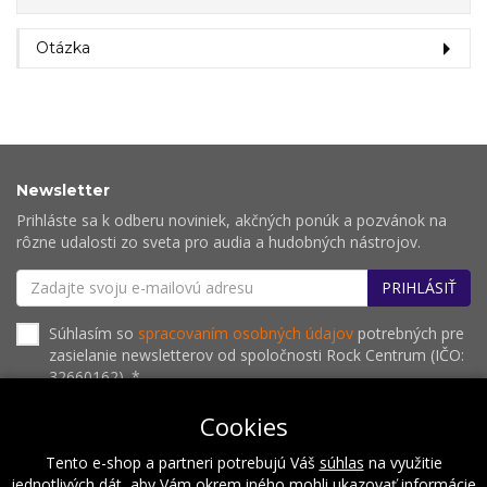
Otázka
Newsletter
Prihláste sa k odberu noviniek, akčných ponúk a pozvánok na
rôzne udalosti zo sveta pro audia a hudobných nástrojov.
PRIHLÁSIŤ
Súhlasím so
spracovaním osobných údajov
potrebných pre
zasielanie newsletterov od spoločnosti Rock Centrum (IČO:
32660162). *
Cookies
Tento e-shop a partneri potrebujú Váš
súhlas
na využitie
O nás
Naše hodnoty
Inštalácie
Referencie
jednotlivých dát, aby Vám okrem iného mohli ukazovať informácie