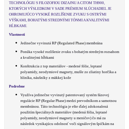
TECHNOLÓGIU S FILOZOFIOU DIZAJNU A CITOM TH900,
KTORÝCH VÝSLEDKOM V SADE PRÉMIUM SLÚCHADIEL JE
OHROMUJÚCO VYSOKÉ ROZLÍŠENIE ZVUKU S OSTRÝMI
VÝŠKAMI, BOHATÝMI STREDNÝMI TÓNMI A KVALITNÝMI
HĹBKAMI.
Vlastnosti
Jedinečne vyvinutá RP (
Regulated Phase
) membrána
Ponúka vysoké rozlíšenie zvuku s bohatým stredným rozsahom
a kvalitnými hĺbkami
Konštrukcia z top materiálov - medené fólie, leptané
polyamidy, neodymiové magnety, mušle zo zliatiny horčíka a
hliníka, náušníky z mäkkej kože
Podrobne
Využíva jedinečne vyvinutý patentovaný systém fázovej
regulácie RP (Regular Phase) medzi prevodníkom a samotnou
membránou. Táto technológia je ešte ďalej zdokonalená
použitím špeciálnych materiálov (medená fólia, leptané
polyamidy, neodymiové magnety u meničov) čo má za
následok vynikajúcu odolnosť voči signálovým špičkám na