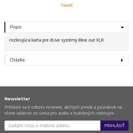
Tweet
Popis
rozširujúca karta pre dLive systémy 8line out XLR
Otázka
Newsletter
Prihláste sa k odberu noviniek, akčných ponúk a pozvánok na
rôzne udalosti zo sveta pro audia a hudobných nástrojov.
PRIHLÁSIŤ