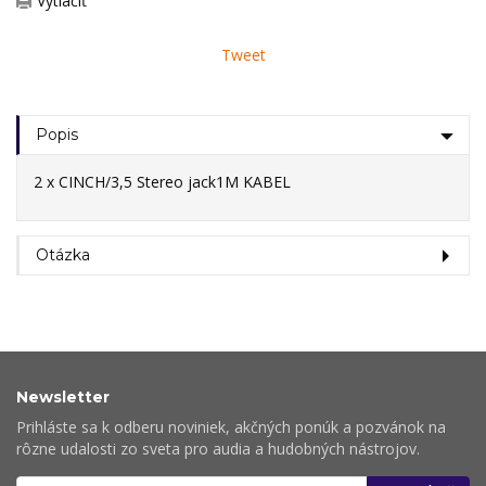
Vytlačiť
Tweet
Popis
2 x CINCH/3,5 Stereo jack1M KABEL
Otázka
Newsletter
Prihláste sa k odberu noviniek, akčných ponúk a pozvánok na
rôzne udalosti zo sveta pro audia a hudobných nástrojov.