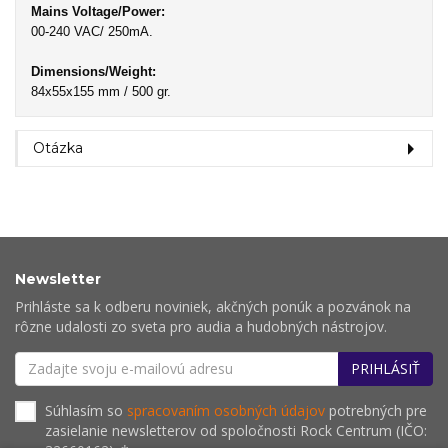
Mains Voltage/Power:
00-240 VAC/ 250mA.
Dimensions/Weight:
84x55x155 mm / 500 gr.
Otázka
Newsletter
Prihláste sa k odberu noviniek, akčných ponúk a pozvánok na
rôzne udalosti zo sveta pro audia a hudobných nástrojov.
PRIHLÁSIŤ
Súhlasím so
spracovaním osobných údajov
potrebných pre
zasielanie newsletterov od spoločnosti Rock Centrum (IČO: