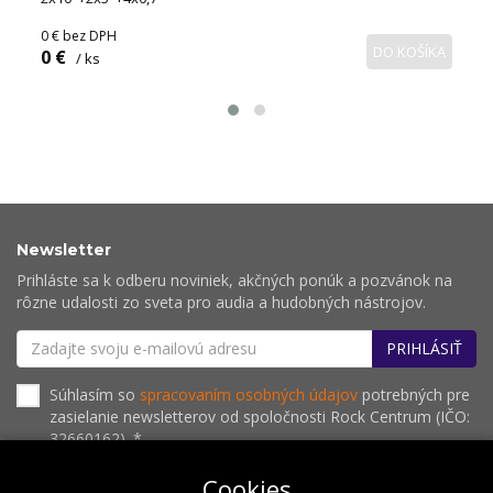
0 €
bez DPH
DO KOŠÍKA
0 €
/ ks
Newsletter
Prihláste sa k odberu noviniek, akčných ponúk a pozvánok na
rôzne udalosti zo sveta pro audia a hudobných nástrojov.
PRIHLÁSIŤ
Súhlasím so
spracovaním osobných údajov
potrebných pre
zasielanie newsletterov od spoločnosti Rock Centrum (IČO:
32660162). *
Cookies