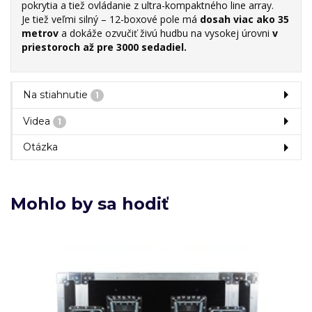
pokrytia a tiež ovládanie z ultra-kompaktného line array.
Je tiež veľmi silný – 12-boxové pole má
dosah viac ako 35
metrov
a dokáže ozvučiť živú hudbu na vysokej úrovni
v
priestoroch až pre 3000 sedadiel.
Na stiahnutie
1
Videa
1
Otázka
Mohlo by sa hodiť