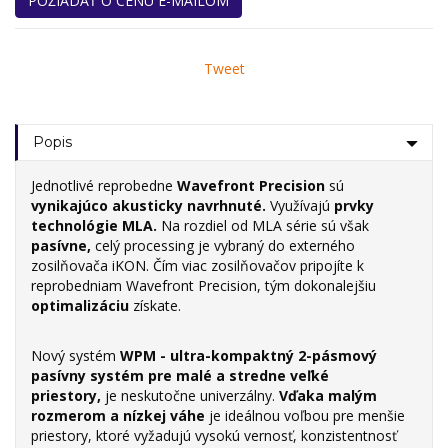
POŽIADAŤ O CENU E-MAILOM
Tweet
Popis
Jednotlivé reprobedne
Wavefront Precision
sú
vynikajúco akusticky navrhnuté.
Využívajú
prvky
technológie MLA.
Na rozdiel od MLA série sú však
pasívne,
celý processing je vybraný do externého
zosilňovača iKON. Čím viac zosilňovačov pripojíte k
reprobedniam Wavefront Precision, tým dokonalejšiu
optimalizáciu
získate.
Nový systém
WPM - u
ltra-kompaktný 2-pásmový
pasívny systém pre malé a stredne veľké
priestory,
je neskutočne univerzálny.
Vďaka malým
rozmerom a nízkej váhe
je ideálnou voľbou pre menšie
priestory, ktoré vyžadujú vysokú vernosť, konzistentnosť